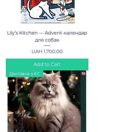
Lily’s Kitchen — Advent-календар
для собак
Price
UAH 1,700.00
Add to Cart
Доставка з ЄС