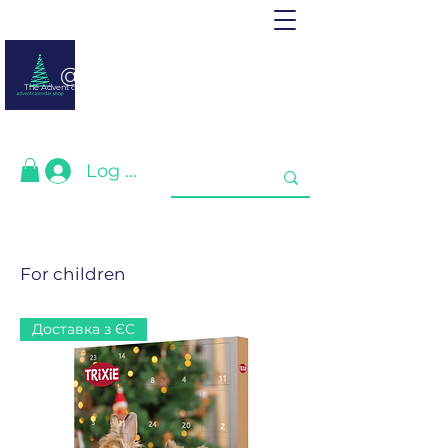
@ adventcalendar.shop
The Advent calendar is a calendar waiting for Christmas or New Year.
We have gathered the best for you❤️
Log In
For children
Доставка з ЄС