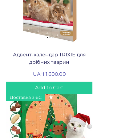
Адвент-календар TRIXIE для
дрібних тварин
Price
UAH 1,600.00
Add to Cart
Доставка з ЄС