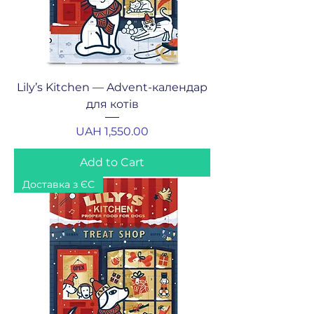
Lily’s Kitchen — Advent-календар
для котів
Price
UAH 1,550.00
Add to Cart
Доставка з ЄС