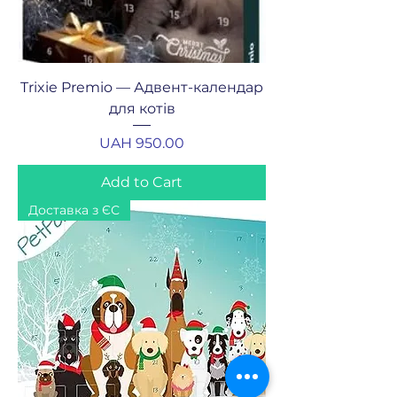
Trixie Premio — Адвент-календар
для котів
Price
UAH 950.00
Add to Cart
Доставка з ЄС