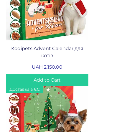
Kodipets Advent Calendar для
котів
Price
UAH 2,150.00
Add to Cart
Доставка з ЄС