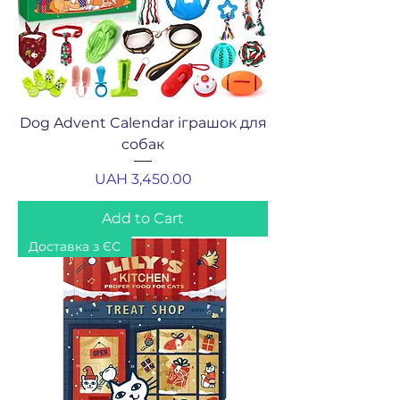
Dog Advent Calendar іграшок для
собак
Price
UAH 3,450.00
Add to Cart
Доставка з ЄС