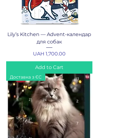
Lily’s Kitchen — Advent-календар
для собак
Price
UAH 1,700.00
Add to Cart
Доставка з ЄС