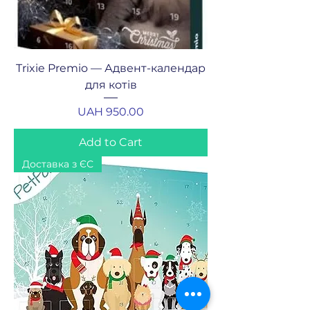
Trixie Premio — Адвент-календар
для котів
Price
UAH 950.00
Add to Cart
Доставка з ЄС