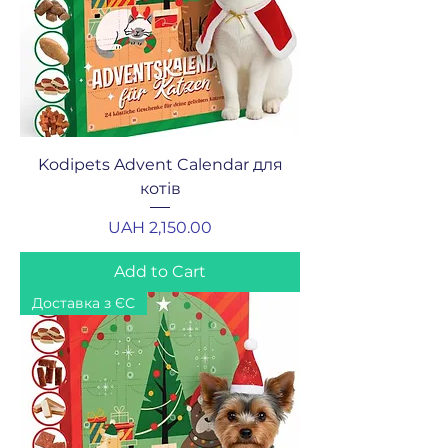
Kodipets Advent Calendar для
котів
Price
UAH 2,150.00
Add to Cart
Доставка з ЄС