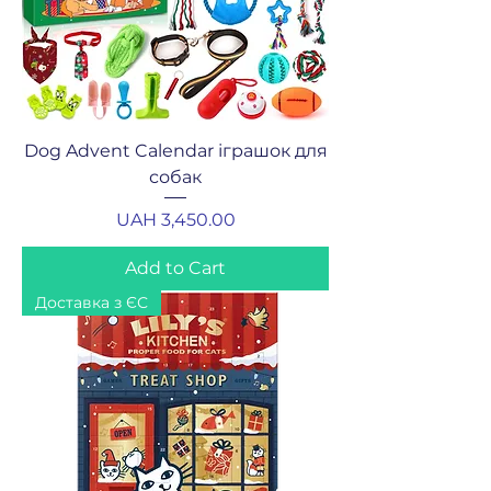
Dog Advent Calendar іграшок для
собак
Price
UAH 3,450.00
Add to Cart
Доставка з ЄС