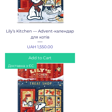
Lily’s Kitchen — Advent-календар
для котів
Price
UAH 1,550.00
Add to Cart
Доставка з ЄС