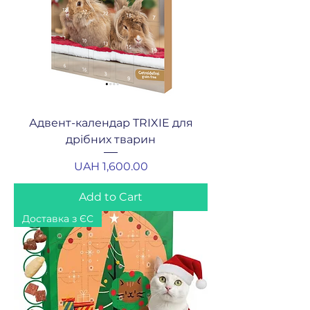
Адвент-календар TRIXIE для
дрібних тварин
Price
UAH 1,600.00
Add to Cart
Доставка з ЄС