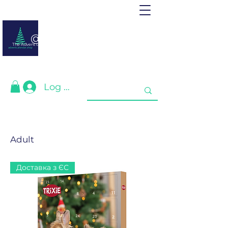
@ adventcalendar.shop
The Advent calendar is a calendar waiting for Christmas or New Year.
We have gathered the best for you❤️
Log In
Adult
Доставка з ЄС