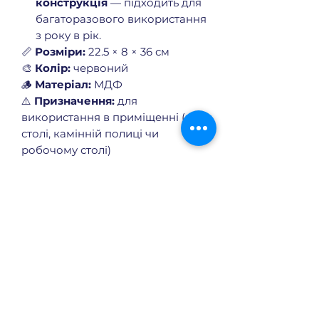
конструкція
— підходить для
багаторазового використання
з року в рік.
📏
Розміри:
22.5 × 8 × 36 см
🎨
Колір:
червоний
🪵
Матеріал:
МДФ
⚠️
Призначення:
для
використання в приміщенні (на
столі, камінній полиці чи
робочому столі)
No Reviews Yet
Share your thoughts. Be the first to
leave a review.
Leave a Review