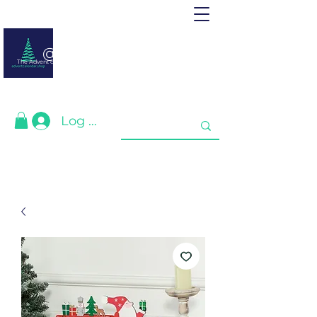
@ adventcalendar.shop
The Advent calendar is a calendar waiting for Christmas or New Year.
We have gathered the best for you❤️
Log In