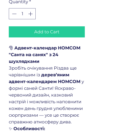
Quantity
*
Add to Cart
🎅
Адвент-календар HOMCOM
"Санта на санях" з 24
шухлядками
Зробіть очікування Різдва ще
чарівнішим із
дерев’яним
адвент-календарем HOMCOM
у
формі саней Санти! Яскраво-
червоний дизайн, казковий
настрій і можливість наповнити
кожен день грудня улюбленими
сюрпризами — усе це створює
справжню атмосферу дива.
✨
Особливості: