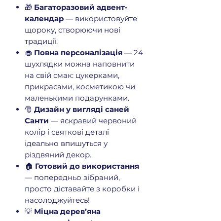
🎁
Багаторазовий адвент-
календар
— використовуйте
щороку, створюючи нові
традиції.
🧁
Повна персоналізація
— 24
шухлядки можна наповнити
на свій смак: цукерками,
прикрасами, косметикою чи
маленькими подарунками.
🎅
Дизайн у вигляді саней
Санти
— яскравий червоний
колір і святкові деталі
ідеально впишуться у
різдвяний декор.
🏠
Готовий до використання
— попередньо зібраний,
просто діставайте з коробки і
насолоджуйтесь!
💡
Міцна дерев’яна