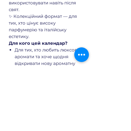
використовувати навіть після
свят.
✨ Колекційний формат — для
тих, хто цінує високу
парфумерію та італійську
естетику.
Для кого цей календар?
Для тих, хто любить люксові
аромати та хоче щодня
відкривати нову ароматну
історію.
Для колекціонерів і
поціновувачів
Acqua di Parma
та ексклюзивних
дизайнерських речей.
Для подарунка близькій
людині, яка цінує вишуканість,
стиль та атмосферу свята.