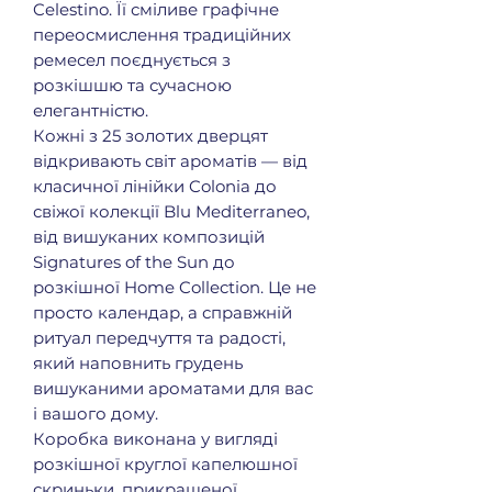
Celestino. Її сміливе графічне
переосмислення традиційних
ремесел поєднується з
розкішшю та сучасною
елегантністю.
Кожні з 25 золотих дверцят
відкривають світ ароматів — від
класичної лінійки Colonia до
свіжої колекції Blu Mediterraneo,
від вишуканих композицій
Signatures of the Sun до
розкішної Home Collection. Це не
просто календар, а справжній
ритуал передчуття та радості,
який наповнить грудень
вишуканими ароматами для вас
і вашого дому.
Коробка виконана у вигляді
розкішної круглої капелюшної
скриньки, прикрашеної