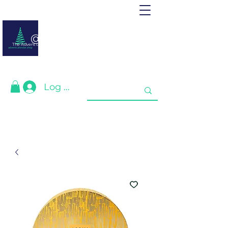
@ adventcalendar.shop
The Advent calendar is a calendar waiting for Christmas or New Year.
We have gathered the best for you❤️
Log In