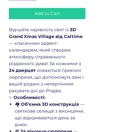
Add to Cart
Відчуйте чарівність свят із
3D
Grand Xmas Village від Caltime
— класичним адвент-
календарем, який створює
атмосферу справжнього
різдвяного дива! За кожними з
24 дверцят
ховаються приємні
сюрпризи, що допоможуть вам і
вашій родині з нетерпінням
рахувати дні до Різдва.
✨
Особливості:
🏘️
Об’ємна 3D конструкція
—
святкове селище з віконцями,
що відкриваються день за
днем.
🎁
24 віконця-сюрпризи
—