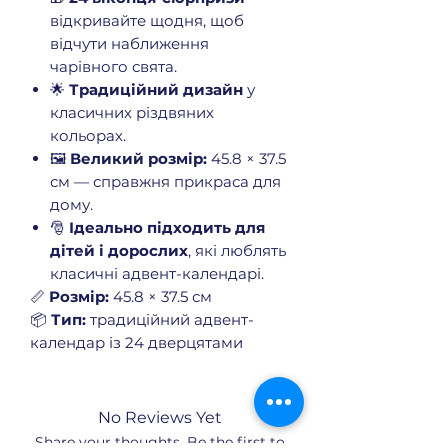
відкривайте щодня, щоб
відчути наближення
чарівного свята.
🌟
Традиційний дизайн
у
класичних різдвяних
кольорах.
🖼️
Великий розмір:
45.8 × 37.5
см — справжня прикраса для
дому.
🎅
Ідеально підходить для
дітей і дорослих
, які люблять
класичні адвент-календарі.
📏
Розмір:
45.8 × 37.5 см
📦
Тип:
традиційний адвент-
календар із 24 дверцятами
No Reviews Yet
Share your thoughts. Be the first to