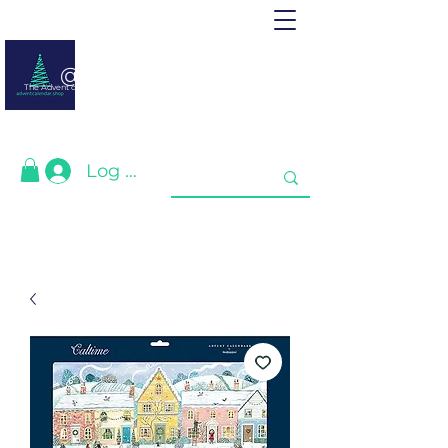
@ adventcalendar.shop
The Advent calendar is a calendar waiting for Christmas or New Year.
We have gathered the best for you❤️
Log In