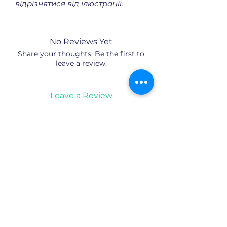
відрізнятися від ілюстрації.
No Reviews Yet
Share your thoughts. Be the first to
leave a review.
Leave a Review
Payment by Visa and Mastercard cards
is provided by the Portmone.com
online payment service. Payment
security is confirmed by the
international audit of PCI DSS. Support
service: tel.
+380 (44) 2000902
,
support@portmone.com