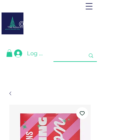
@ adventcalendar.shop
The Advent calendar is a calendar waiting for Christmas or New Year.
We have gathered the best for you❤️
Log In