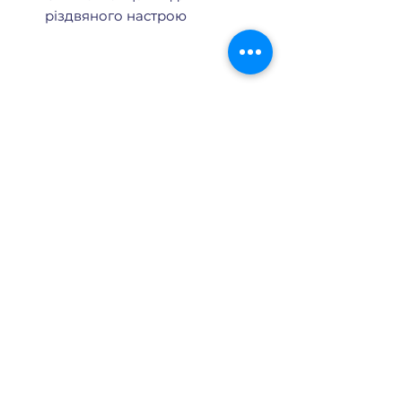
різдвяного настрою
No Reviews Yet
Share your thoughts. Be the first to
leave a review.
Leave a Review
Payment by Visa and Mastercard cards
is provided by the Portmone.com
online payment service. Payment
security is confirmed by the
international audit of PCI DSS. Support
service: tel.
+380 (44) 2000902
,