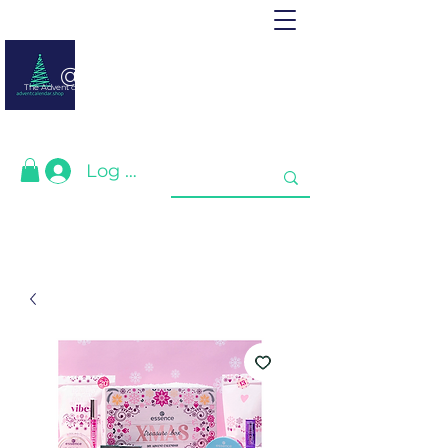
@ adventcalendar.shop
The Advent calendar is a calendar waiting for Christmas or New Year.
We have gathered the best for you❤️
Log In