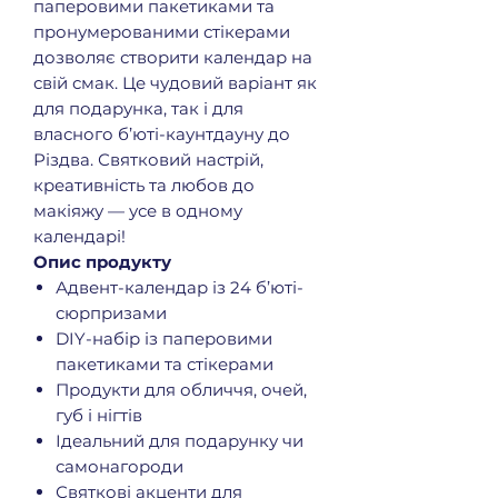
паперовими пакетиками та
пронумерованими стікерами
дозволяє створити календар на
свій смак. Це чудовий варіант як
для подарунка, так і для
власного б’юті-каунтдауну до
Різдва. Святковий настрій,
креативність та любов до
макіяжу — усе в одному
календарі!
Опис продукту
Адвент-календар із 24 б’юті-
сюрпризами
DIY-набір із паперовими
пакетиками та стікерами
Продукти для обличчя, очей,
губ і нігтів
Ідеальний для подарунку чи
самонагороди
Святкові акценти для