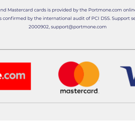
1️⃣8️⃣
Snow-Kissed
nd Mastercard cards is provided by the Portmone.com onlin
Cream
— живильн
 confirmed by the international audit of PCI DSS. Support ser
1️⃣9️⃣
Snow-Kissed
Stick
— універсал
2000902,
support@portmone.com
шкіри
2️⃣0️⃣
Velvet Passi
класична матова
текстурою
2️⃣1️⃣
Extra Sculp
легендарна туш 
2️⃣2️⃣
Snow-Kissed
— мікро-лайнер 
2️⃣3️⃣
Snow-Kissed
Crush Lipstick
— 
перетворюється з
2️⃣4️⃣
Snow-Kissed
Eyeshadow 02
— 
сяючим фінішем
Public o