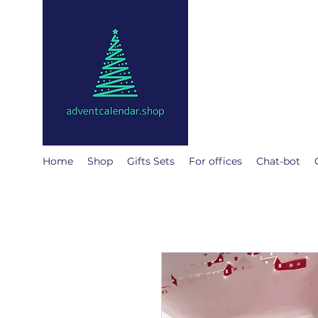
@
adventcalendar
The Advent calendar is a
We have gathered the be
Home
Shop
Gifts Sets
For offices
Chat-bot