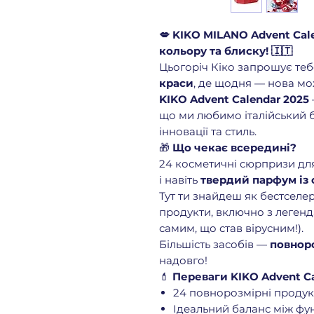
💋 KIKO MILANO Advent Cale
кольору та блиску! 🇮🇹
Цьогоріч Кіко запрошує теб
краси
, де щодня — нова мо
KIKO Advent Calendar 2025
що ми любимо італійський б
інновації та стиль.
🎁
Що чекає всередині?
24 косметичні сюрпризи для 
і навіть
твердий парфум із с
Тут ти знайдеш як бестселери
продукти, включно з леге
самим, що став вірусним!).
Більшість засобів —
повнор
надовго!
💄
Переваги KIKO Advent Ca
24 повнорозмірні продукт
Ідеальний баланс між фу