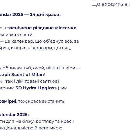
Що входить в
ndar 2025 — 24 дні краси,
1️⃣
Unlimited Dou
дует: матова тек
е в
засніжене різдвяне містечко
різдвяних губ
жливість сяяти!
2️⃣
Radiant Touch
— це календар, що об’єднує все, за
100
— кремовий 
ренд: виразні кольори, догляд,
сяйва
3️⃣
Snow-Kissed H
Mask
— поживна 
4️⃣
Colour Kajal P
обличчя, губ, очей, нігтів і шкіри —
для глибокого п
ерії Scent of Milan
!
5️⃣
Snow-Kissed H
, так і лімітовані святкові
міні блиск для г
ндарним
3D Hydra Lipgloss
(тим
6️⃣
Power Pro Nai
професійним по
озмірні
, тож краса вистачить
7️⃣
Snow-Kissed H
01
— міні матова
lendar 2025:
ефектом
и для макіяжу, догляду та краси
8️⃣
Montenapoleon
нкціональністю й естетикою