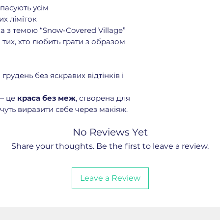
Solid Perfume
— 
 пасують усім
фірмовим арома
вих ліміток
9️⃣
Snow-Kissed H
 з темою “Snow-Covered Village”
дзеркальце та г
тих, хто любить грати з образом
🔟
Creamy Comfor
олівець для ідеа
1️⃣1️⃣
Snow-Kissed
 грудень без яскравих відтінків і
— живильна маск
1️⃣2️⃣
Eyes 54 Smo
 — це
краса без меж
, створена для
професійний пен
очуть виразити себе через макіяж.
1️⃣3️⃣
Snow-Kissed
Eyeshadow Stick
No Reviews Yet
ефектом прохол
1️⃣4️⃣
Ultimate Pe
Share your thoughts. Be the first to leave a review.
точний лайнер дл
1️⃣5️⃣
Gentle Lip 
для губ
Leave a Review
1️⃣6️⃣
Snow-Kissed
блискуча туш дл
1️⃣7️⃣
3D Hydra Lip
сяйво та об’єм 3