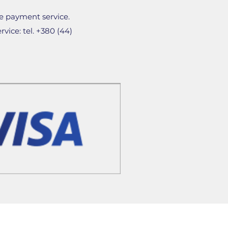
 Holiday Cuddle Hand
e payment service.
ий крем для рук
vice: tel. +380 (44)
 Holiday Lips & Cheek pH
ьний стік, що реагує на pH
on Matte Lipstick 328
—
 помада з ніжною
t Volume Mascara
—
для ефекту об’єму
 Holiday Micro Eyeliner 04
для точного макіяжу очей
 Holiday Liquid Sparkle
рідка помада, що
 матової у блискучу
 Holiday Mountain Twins
дует тіней із матовим та
ffer