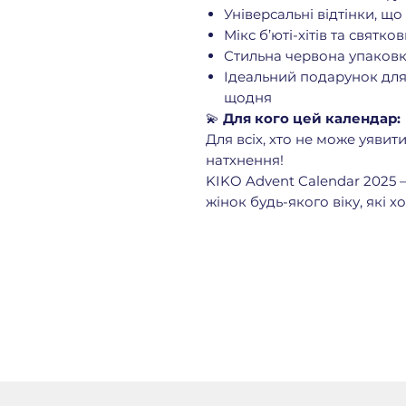
Універсальні відтінки, що
Мікс б’юті-хітів та святко
Стильна червона упаковка
Ідеальний подарунок для 
щодня
💫
Для кого цей календар:
Для всіх, хто не може уявити
натхнення!
KIKO Advent Calendar 2025
жінок будь-якого віку, які х