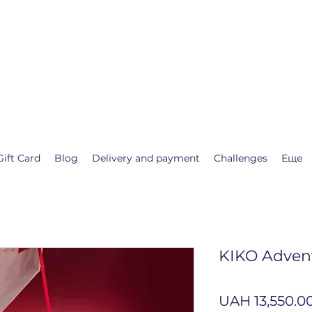
.shop
 calendar waiting for Christmas or New Year.
st for you❤️
Gift Card
Blog
Delivery and payment
Challenges
Еще
KIKO Adven
UAH 13,550.0