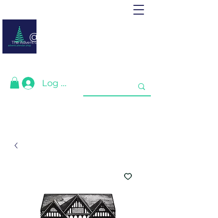
@ adventcalendar.shop
The Advent calendar is a calendar waiting for Christmas or New Year.
We have gathered the best for you❤️
Log In