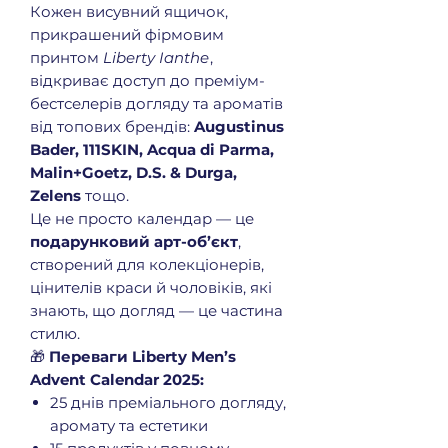
Кожен висувний ящичок,
прикрашений фірмовим
принтом
Liberty Ianthe
,
відкриває доступ до преміум-
бестселерів догляду та ароматів
від топових брендів:
Augustinus
Bader, 111SKIN, Acqua di Parma,
Malin+Goetz, D.S. & Durga,
Zelens
тощо.
Це не просто календар — це
подарунковий арт-об’єкт
,
створений для колекціонерів,
цінителів краси й чоловіків, які
знають, що догляд — це частина
стилю.
🎁
Переваги Liberty Men’s
Advent Calendar 2025:
25 днів преміального догляду,
аромату та естетики