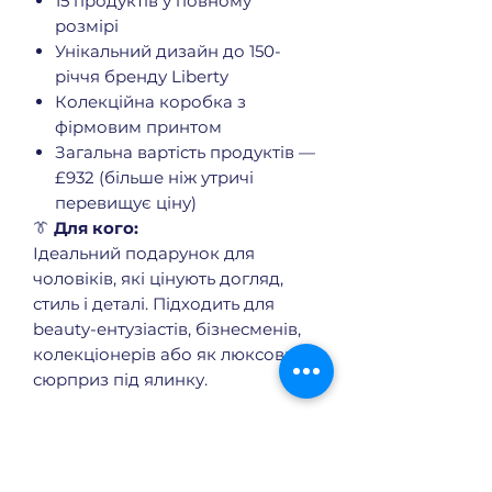
15 продуктів у повному
розмірі
Унікальний дизайн до 150-
річчя бренду Liberty
Колекційна коробка з
фірмовим принтом
Загальна вартість продуктів —
£932 (більше ніж утричі
перевищує ціну)
👔
Для кого:
Ідеальний подарунок для
чоловіків, які цінують догляд,
стиль і деталі. Підходить для
beauty-ентузіастів, бізнесменів,
колекціонерів або як люксовий
сюрприз під ялинку.
Що входить в календар