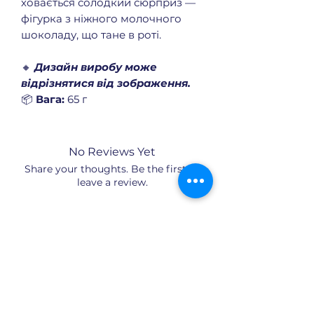
ховається солодкий сюрприз —
фігурка з ніжного молочного
шоколаду, що тане в роті.
🔸
Дизайн виробу може
відрізнятися від зображення.
📦
Вага:
65 г
No Reviews Yet
Share your thoughts. Be the first to
leave a review.
Leave a Review
Payment by Visa and Mastercard cards
is provided by the Portmone.com