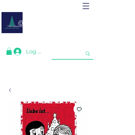
@ adventcalendar.shop
The Advent calendar is a calendar waiting for Christmas or New Year.
We have gathered the best for you❤️
Log In