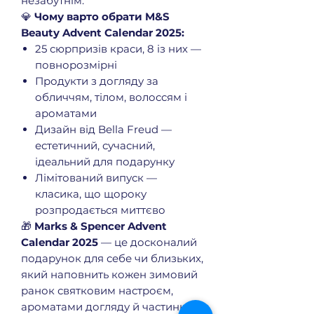
незабутнім.
💎
Чому варто обрати M&S
Beauty Advent Calendar 2025:
25 сюрпризів краси, 8 із них —
повнорозмірні
Продукти з догляду за
обличчям, тілом, волоссям і
ароматами
Дизайн від Bella Freud —
естетичний, сучасний,
ідеальний для подарунку
Лімітований випуск —
класика, що щороку
розпродається миттєво
🎁
Marks & Spencer Advent
Calendar 2025
— це досконалий
подарунок для себе чи близьких,
який наповнить кожен зимовий
ранок святковим настроєм,
ароматами догляду й частинкою