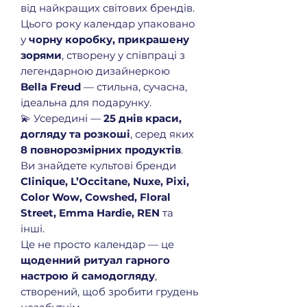
від найкращих світових брендів.
Цього року календар упаковано
у
чорну коробку, прикрашену
зорями
, створену у співпраці з
легендарною дизайнеркою
Bella Freud
— стильна, сучасна,
ідеальна для подарунку.
💫 Усередині —
25 днів краси,
догляду та розкоші
, серед яких
8 повнорозмірних продуктів
.
Ви знайдете культові бренди
Clinique, L’Occitane, Nuxe, Pixi,
Color Wow, Cowshed, Floral
Street, Emma Hardie, REN
та
інші.
Це не просто календар — це
щоденний ритуал гарного
настрою й самодогляду
,
створений, щоб зробити грудень