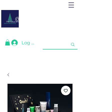
@ adventcalendar.shop
The Advent calendar is a calendar waiting for Christmas or New Year.
We have gathered the best for you❤️
Log In