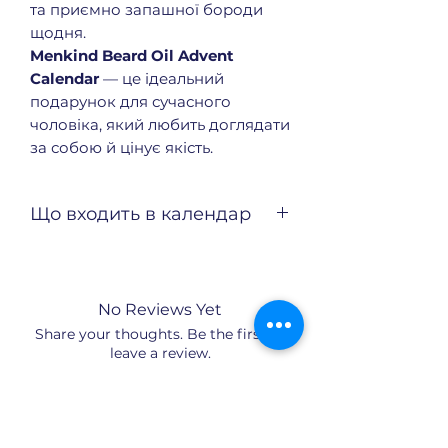
та приємно запашної бороди
щодня.
Menkind Beard Oil Advent
Calendar
— це ідеальний
подарунок для сучасного
чоловіка, який любить доглядати
за собою й цінує якість.
Що входить в календар
24 флакончики
ароматизованих олій для
бороди (по 2 мл кожен)
No Reviews Yet
100% натуральний склад
Share your thoughts. Be the first to
leave a review.
Leave a Review