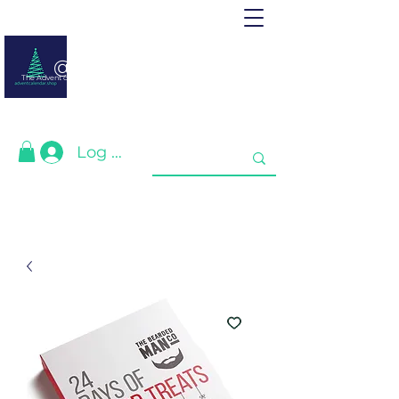
@ adventcalendar.shop
The Advent calendar is a calendar waiting for Christmas or New Year.
We have gathered the best for you❤️
Log In