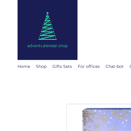
@
adventcalendar
The Advent calendar is a
We have gathered the be
Home
Shop
Gifts Sets
For offices
Chat-bot