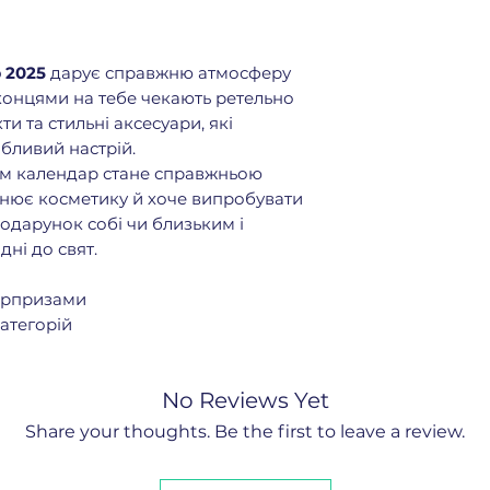
p 2025
дарує справжню атмосферу
іконцями на тебе чекають ретельно
и та стильні аксесуари, які
бливий настрій.
ам календар стане справжньою
жнює косметику й хоче випробувати
подарунок собі чи близьким і
дні до свят.
сюрпризами
атегорій
No Reviews Yet
Share your thoughts. Be the first to leave a review.