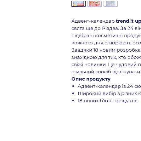
Адвент-календар
trend !t u
свята ще до Різдва. За 24 в
підібрані косметичні продукт
кожного дня створюють осо
Завдяки 18 новим розробк
знахідкою для тих, хто обо
свіжі новинки. Це чудовий 
стильний спосіб відлічувати 
Опис продукту
Адвент-календар із 24 
Широкий вибір з різних к
18 нових б’юті-продуктів