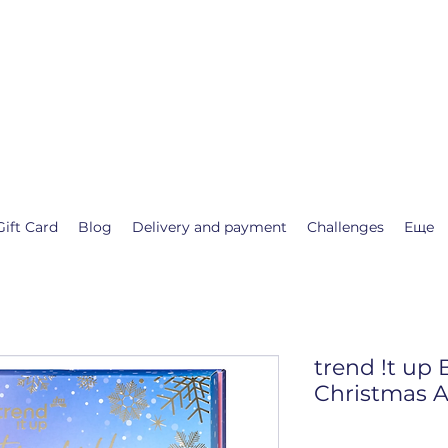
.shop
 calendar waiting for Christmas or New Year.
st for you❤️
Gift Card
Blog
Delivery and payment
Challenges
Еще
trend !t up 
Christmas 