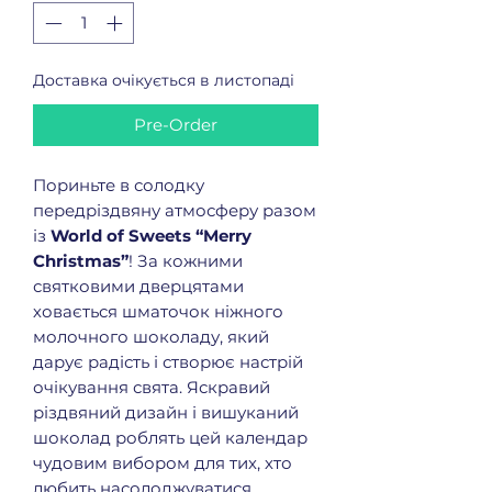
Доставка очікується в листопаді
Pre-Order
Пориньте в солодку
передріздвяну атмосферу разом
із
World of Sweets “Merry
Christmas”
! За кожними
святковими дверцятами
ховається шматочок ніжного
молочного шоколаду, який
дарує радість і створює настрій
очікування свята. Яскравий
різдвяний дизайн і вишуканий
шоколад роблять цей календар
чудовим вибором для тих, хто
любить насолоджуватися