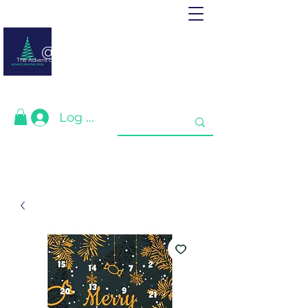
@ adventcalendar.shop
The Advent calendar is a calendar waiting for Christmas or New Year.
We have gathered the best for you❤️
Log In